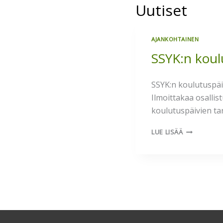
Uutiset
AJANKOHTAINEN
SSYK:n koul
SSYK:n koulutuspäi
Ilmoittakaa osallis
koulutuspäivien tar
SSYK:N
LUE LISÄÄ
KOULUTUSP
HELSINGISS
13.–
14.11.2025