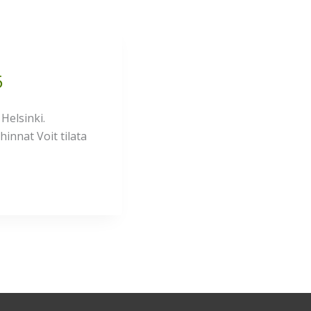
5
Helsinki.
innat Voit tilata