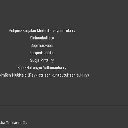
Pohjois-Karjalan Mielenterveydentuki ry
Sininauhaliitto
Sopimusvuori
Sosped-säätiö
Suoja-Pirtti ry
Suur-Helsingin Valkonauha ry
vimäen Klubitalo
(Psykiatrisen kuntoutuksen tuki ry)
eska-Tuotanto Oy