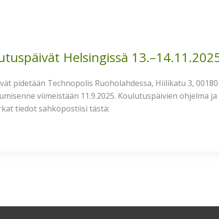
utuspäivät Helsingissä 13.–14.11.202
vät pidetään Technopolis Ruoholahdessa, Hiilikatu 3, 00180 
tumisenne viimeistään 11.9.2025. Koulutuspäivien ohjelma ja h
kat tiedot sähköpostiisi tästä:
ÄIVÄT
Ä