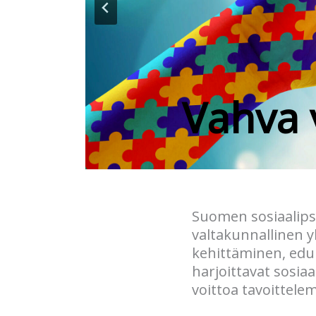
Kansainväl
ed
Vahva 
Suomen sosiaalipsy
valtakunnallinen y
kehittäminen, edun
harjoittavat sosiaa
voittoa tavoittele