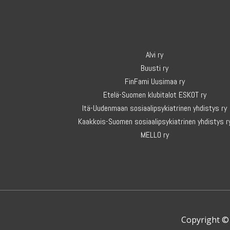
Alvi ry
Buusti ry
FinFami Uusimaa ry
Etelä-Suomen klubitalot ESKOT ry
Itä-Uudenmaan sosiaalipsykiatrinen yhdistys ry
Kaakkois-Suomen sosiaalipsykiatrinen yhdistys r
MELLO ry
Copyright © 