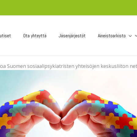
utiset
Ota yhteyttä
Jäsenjärjestöt
Aineistoarkisto
oa Suomen sosiaalipsykiatristen yhteisöjen keskusliiton netti
ntaa ja sosiaalip
erveystyön kehi