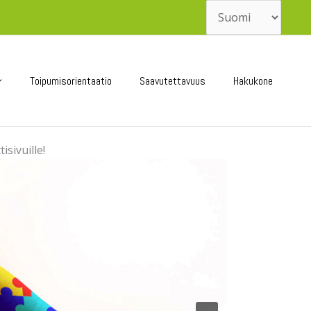
Valitse
kieli
Toipumisorientaatio
Saavutettavuus
Hakukone
sivuille!
oliittista
ttämisen