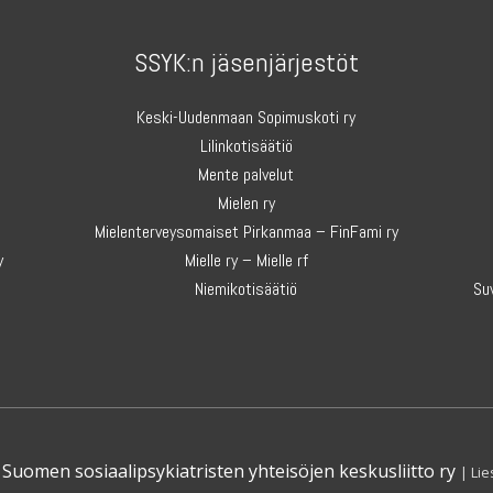
SSYK:n jäsenjärjestöt
Keski-Uudenmaan Sopimuskoti ry
Lilinkotisäätiö
Mente palvelut
Mielen ry
Mielenterveysomaiset Pirkanmaa – FinFami ry
y
Mielle ry – Mielle rf
Niemikotisäätiö
Su
Suomen sosiaalipsykiatristen yhteisöjen keskusliitto ry
| Li