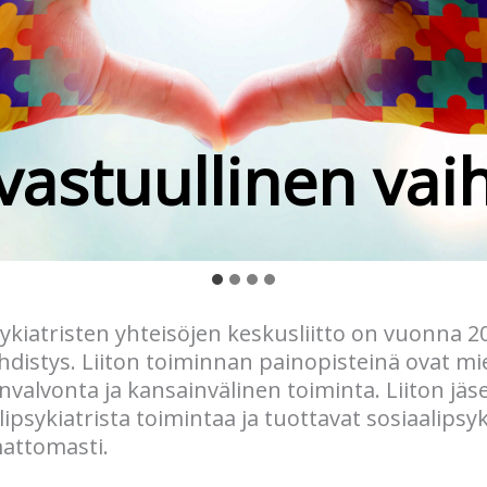
inen verkostoitu
elläkävijä Suome
vaikuttamista
vastuullinen vai
kiatristen yhteisöjen keskusliitto on vuonna 20
hdistys. Liiton toiminnan painopisteinä ovat m
valvonta ja kansainvälinen toiminta. Liiton jäs
lipsykiatrista toimintaa ja tuottavat sosiaalipsyk
mattomasti.