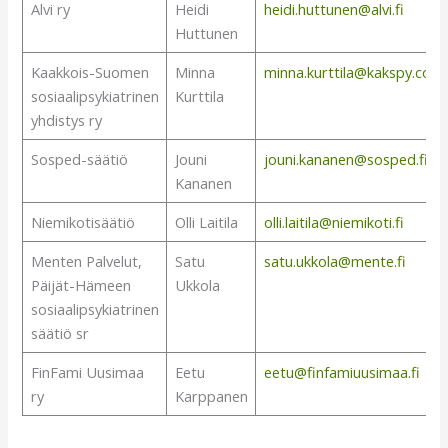
Alvi ry
Heidi
heidi.huttunen@alvi.fi
Huttunen
Kaakkois-Suomen
Minna
minna.kurttila@kakspy.com
sosiaalipsykiatrinen
Kurttila
yhdistys ry
Sosped-säätiö
Jouni
jouni.kananen@sosped.fi
Kananen
Niemikotisäätiö
Olli Laitila
olli.laitila@niemikoti.fi
Menten Palvelut,
Satu
satu.ukkola@mente.fi
Päijät-Hämeen
Ukkola
sosiaalipsykiatrinen
säätiö sr
FinFami Uusimaa
Eetu
eetu@finfamiuusimaa.fi
ry
Karppanen