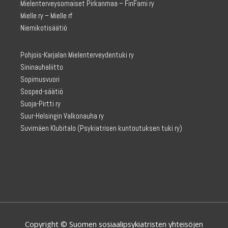
Mielenterveysomaiset Pirkanmaa – FinFami ry
Mielle ry – Mielle rf
Niemikotisäätiö
Pohjois-Karjalan Mielenterveydentuki ry
Sininauhaliitto
Sopimusvuori
Sosped-säätiö
Suoja-Pirtti ry
Suur-Helsingin Valkonauha ry
Suvimäen Klubitalo
(Psykiatrisen kuntoutuksen tuki ry)
Copyright © Suomen sosiaalipsykiatristen yhteisöjen