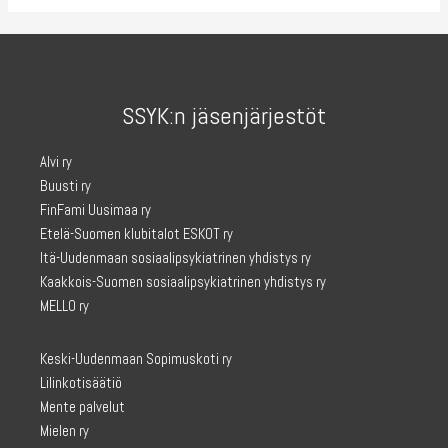
SSYK:n jäsenjärjestöt
Alvi ry
Buusti ry
FinFami Uusimaa ry
Etelä-Suomen klubitalot ESKOT ry
Itä-Uudenmaan sosiaalipsykiatrinen yhdistys ry
Kaakkois-Suomen sosiaalipsykiatrinen yhdistys ry
MELLO ry
Keski-Uudenmaan Sopimuskoti ry
Lilinkotisäätiö
Mente palvelut
Mielen ry