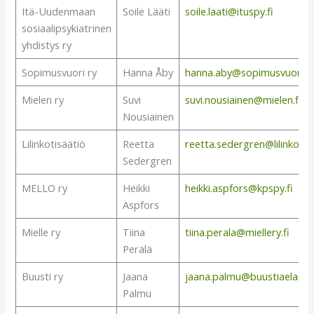
Itä-Uudenmaan
Soile Lääti
soile.laati@ituspy.fi
sosiaalipsykiatrinen
yhdistys ry
Sopimusvuori ry
Hanna Åby
hanna.aby@sopimusvuori.fi
Mielen ry
Suvi
suvi.nousiainen@mielen.fi
Nousiainen
Lilinkotisäätiö
Reetta
reetta.sedergren@lilinkoti.fi
Sedergren
MELLO ry
Heikki
heikki.aspfors@kpspy.fi
Aspfors
Mielle ry
Tiina
tiina.perala@miellery.fi
Perälä
Buusti ry
Jaana
jaana.palmu@buustiaelamaa
Palmu