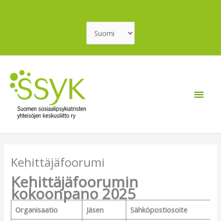
Siirry
sisältöön
Valitse
kieli
Pääv
Kehittäjäfoorumi
Kehittäjäfoorumin
kokoonpano 2025
Organisaatio
Jäsen
Sähköpostiosoite