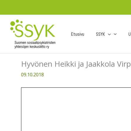
Siirry
sisältöön
Etusivu
SSYK
U
Hyvönen Heikki ja Jaakkola Virp
09.10.2018