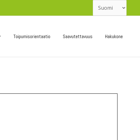
Valitse
kieli
Toipumisorientaatio
Saavutettavuus
Hakukone