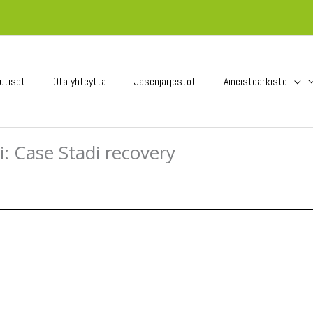
utiset
Ota yhteyttä
Jäsenjärjestöt
Aineistoarkisto
i: Case Stadi recovery