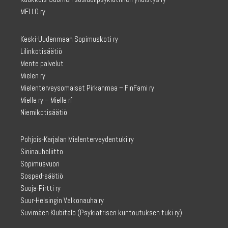
MELLO ry
Keski-Uudenmaan Sopimuskoti ry
Lilinkotisäätiö
Mente palvelut
Mielen ry
Mielenterveysomaiset Pirkanmaa – FinFami ry
Mielle ry – Mielle rf
Niemikotisäätiö
Pohjois-Karjalan Mielenterveydentuki ry
Sininauhaliitto
Sopimusvuori
Sosped-säätiö
Suoja-Pirtti ry
Suur-Helsingin Valkonauha ry
Suvimäen Klubitalo
(Psykiatrisen kuntoutuksen tuki ry)