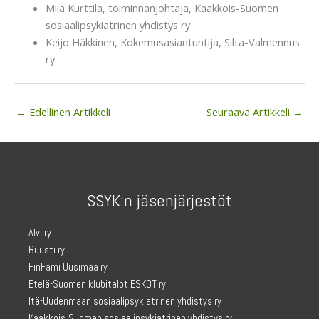
Miia Kurttila, toiminnanjohtaja, Kaakkois-Suomen
sosiaalipsykiatrinen yhdistys ry
Keijo Häkkinen, Kokemusasiantuntija, Silta-Valmennus
ry
←
Edellinen Artikkeli
Seuraava Artikkeli
→
SSYK:n jäsenjärjestöt
Alvi ry
Buusti ry
FinFami Uusimaa ry
Etelä-Suomen klubitalot ESKOT ry
Itä-Uudenmaan sosiaalipsykiatrinen yhdistys ry
Kaakkois-Suomen sosiaalipsykiatrinen yhdistys ry