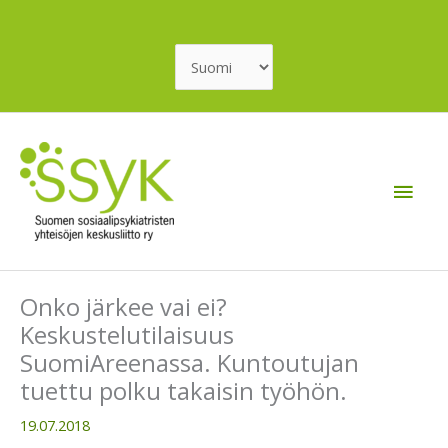
Siirry
sisältöön
Valitse
kieli
Pääv
Onko järkee vai ei?
Keskustelutilaisuus
SuomiAreenassa. Kuntoutujan
tuettu polku takaisin työhön.
19.07.2018