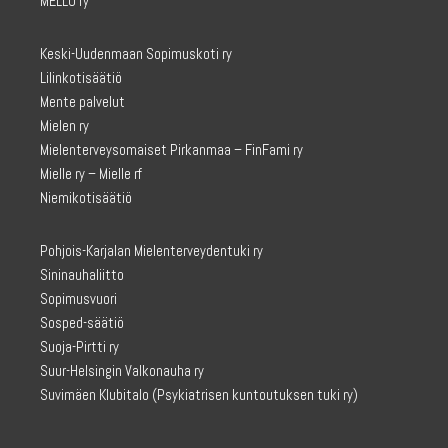
MELLO ry
Keski-Uudenmaan Sopimuskoti ry
Lilinkotisäätiö
Mente palvelut
Mielen ry
Mielenterveysomaiset Pirkanmaa – FinFami ry
Mielle ry – Mielle rf
Niemikotisäätiö
Pohjois-Karjalan Mielenterveydentuki ry
Sininauhaliitto
Sopimusvuori
Sosped-säätiö
Suoja-Pirtti ry
Suur-Helsingin Valkonauha ry
Suvimäen Klubitalo
(Psykiatrisen kuntoutuksen tuki ry)