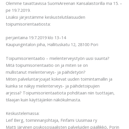
Olemme tavattavissa SuomiAreenan Kansalaistorilla ma 15. –
pe 19.7.2019.
Lisäksi järjestämme keskustelutilaisuuden
toipumisorientaatiosta:
perjantaina 19.7.2019 klo 13–14
Kaupungintalon piha, Hallituskatu 12, 28100 Pori
Toipumisorientaatio – mielenterveystyön uusi suunta?
Mitä toipumisorientaatio on ja miten se on
mullistanut mielenterveys- ja päihdetyön?
Miten palveluntarjoajat kokevat uuden toimintamallin ja
kuinka se näkyy mielenterveys- ja päihdetoipujien
arjessa? Toipumisorientaatiota pohditaan niin tuottajan,
tilaajan kuin käyttäjänkin näkökulmasta.
Keskustelemassa:
Leif Berg, toiminnanjohtaja, Finfami Uusimaa ry
Matti Järvinen psykososiaalisten palveluiden päällikkö, Porin