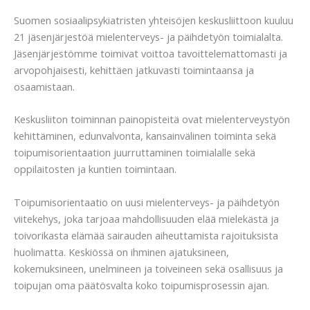
Suomen sosiaalipsykiatristen yhteisöjen keskusliittoon kuuluu
21 jäsenjärjestöä mielenterveys- ja päihdetyön toimialalta.
Jäsenjärjestömme toimivat voittoa tavoittelemattomasti ja
arvopohjaisesti, kehittäen jatkuvasti toimintaansa ja
osaamistaan.
Keskusliiton toiminnan painopisteitä ovat mielenterveystyön
kehittäminen, edunvalvonta, kansainvälinen toiminta sekä
toipumisorientaation juurruttaminen toimialalle sekä
oppilaitosten ja kuntien toimintaan.
Toipumisorientaatio on uusi mielenterveys- ja päihdetyön
viitekehys, joka tarjoaa mahdollisuuden elää mielekästä ja
toivorikasta elämää sairauden aiheuttamista rajoituksista
huolimatta. Keskiössä on ihminen ajatuksineen,
kokemuksineen, unelmineen ja toiveineen sekä osallisuus ja
toipujan oma päätösvalta koko toipumisprosessin ajan.