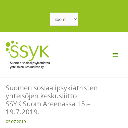
Siirry
sisältöön
Valitse
kieli
Pääv
Suomen sosiaalipsykiatristen
yhteisöjen keskusliitto
SSYK SuomiAreenassa 15.–
19.7.2019.
05.07.2019