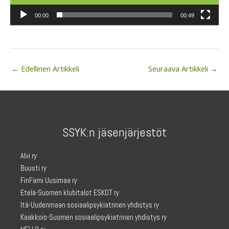
00:00
00:49
←
Edellinen Artikkeli
Seuraava Artikkeli
→
SSYK:n jäsenjärjestöt
Alvi ry
Buusti ry
FinFami Uusimaa ry
Etelä-Suomen klubitalot ESKOT ry
Itä-Uudenmaan sosiaalipsykiatrinen yhdistys ry
Kaakkois-Suomen sosiaalipsykiatrinen yhdistys ry