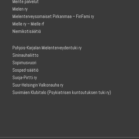
Mente palvelut
Mielen ry
Mielenterveysomaiset Pirkanmaa – FinFami ry
Mielle ry – Mielle rf
Niemikotisäätiö
Pohjois-Karjalan Mielenterveydentuki ry
Sininauhaliitto
Sopimusvuori
Sosped-säätiö
Suoja-Pirtti ry
Suur-Helsingin Valkonauha ry
Suvimäen Klubitalo
(Psykiatrisen kuntoutuksen tuki ry)