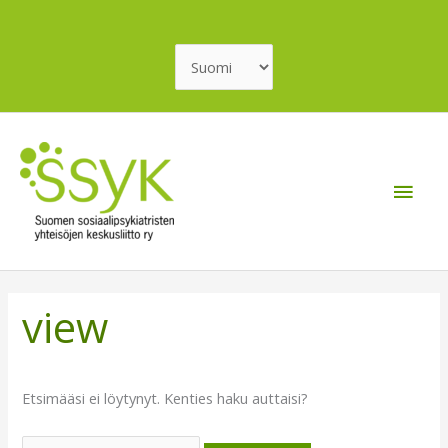
Siirry
sisältöön
Valitse
kieli
Pääv
view
Etsimääsi ei löytynyt. Kenties haku auttaisi?
Search