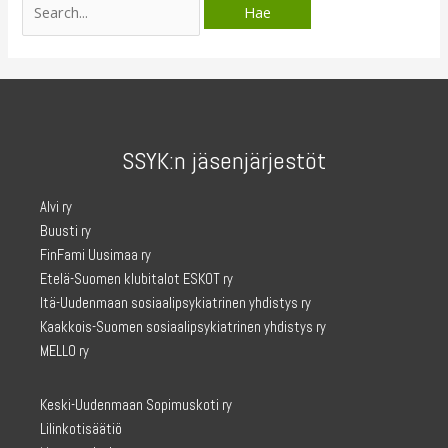
for:
SSYK:n jäsenjärjestöt
Alvi ry
Buusti ry
FinFami Uusimaa ry
Etelä-Suomen klubitalot ESKOT ry
Itä-Uudenmaan sosiaalipsykiatrinen yhdistys ry
Kaakkois-Suomen sosiaalipsykiatrinen yhdistys ry
MELLO ry
Keski-Uudenmaan Sopimuskoti ry
Lilinkotisäätiö