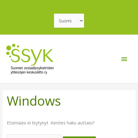
Siirry
sisältöön
Valitse
kieli
Pääv
Windows
Etsimääsi ei löytynyt. Kenties haku auttaisi?
Search