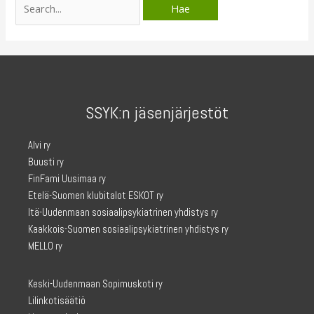
for:
SSYK:n jäsenjärjestöt
Alvi ry
Buusti ry
FinFami Uusimaa ry
Etelä-Suomen klubitalot ESKOT ry
Itä-Uudenmaan sosiaalipsykiatrinen yhdistys ry
Kaakkois-Suomen sosiaalipsykiatrinen yhdistys ry
MELLO ry
Keski-Uudenmaan Sopimuskoti ry
Lilinkotisäätiö