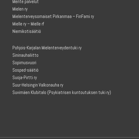
Mente palvelut
Mielen ry
Mielenterveysomaiset Pirkanmaa – FinFami ry
Mielle ry – Mielle rf
Niemikotisäätiö
Pohjois-Karjalan Mielenterveydentuki ry
Sininauhaliitto
Sopimusvuori
Sosped-säätiö
Suoja-Pirtti ry
Suur-Helsingin Valkonauha ry
Suvimäen Klubitalo
(Psykiatrisen kuntoutuksen tuki ry)